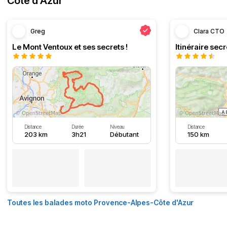
Côte d'Azur
Greg
Clara CTO
Le Mont Ventoux et ses secrets !
Distance
Durée
Niveau
Distance
203 km
3h21
Débutant
150 km
Toutes les balades moto Provence-Alpes-Côte d'Azur