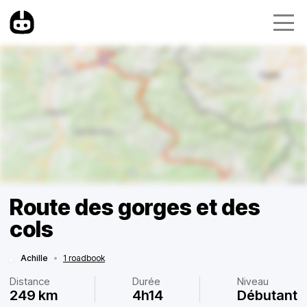
Route des gorges et des
cols
Achille
•
1 roadbook
Distance
Durée
Niveau
249 km
4h14
Débutant