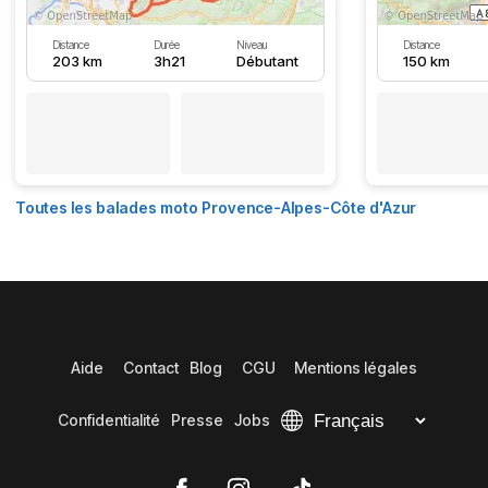
Distance
Durée
Niveau
Distance
203 km
3h21
Débutant
150 km
Toutes les balades moto Provence-Alpes-Côte d'Azur
Aide
Contact
Blog
CGU
Mentions légales
Confidentialité
Presse
Jobs