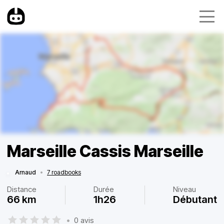
Marseille Cassis Marseille
Arnaud
•
7 roadbooks
Distance
Durée
Niveau
66 km
1h26
Débutant
•
0 avis