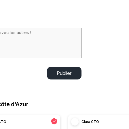
Publier
ôte d'Azur
 CTO
Clara CTO