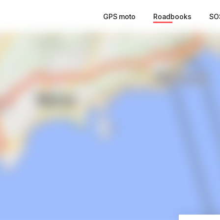
GPS moto
Roadbooks
SO