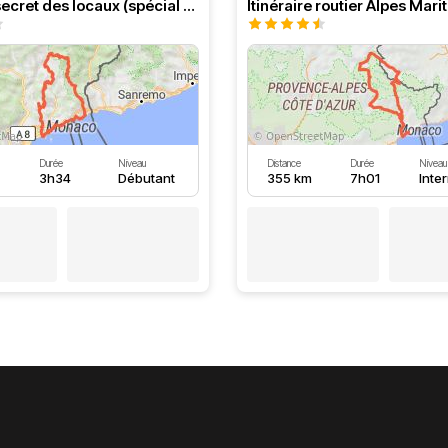
Itinéraire secret des locaux (spécial Alpes Maritimes)
Durée
Niveau
Distance
Durée
Niveau
3h34
Débutant
355 km
7h01
Inte