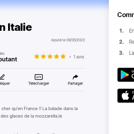
Comm
 Italie
E
Ajouté le 03/05/2023
Re
La
au
•
1 avis
butant
liquer
Télécharger
Partager
s cher qu’en France !! La balade dans la
fé des glaces de la mozzarella.le