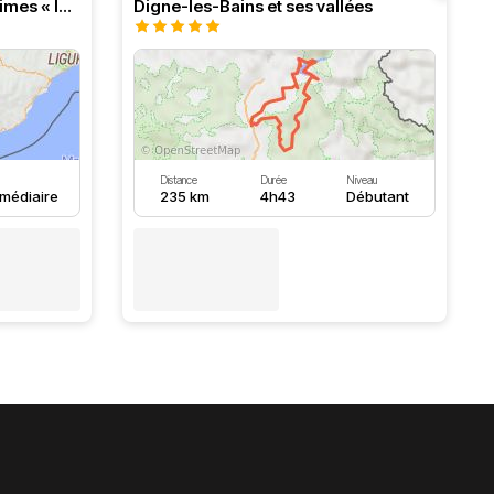
Itinéraire routier Alpes Maritimes « la classique »
Digne-les-Bains et ses vallées
Distance
Durée
Niveau
rmédiaire
235 km
4h43
Débutant