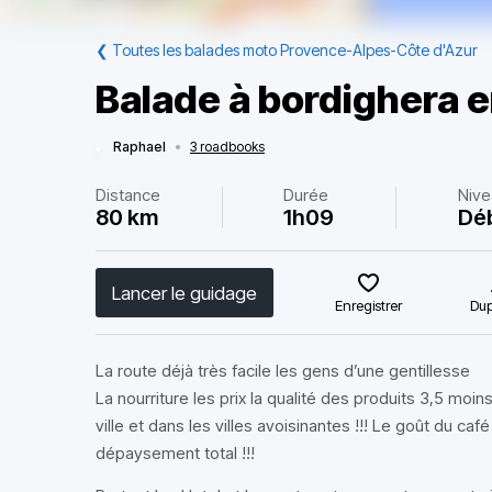
❮
Toutes les balades moto Provence-Alpes-Côte d'Azur
Balade à bordighera en
Raphael
•
3 roadbooks
Distance
Durée
Nive
80 km
1h09
Dé
Lancer le guidage
Enregistrer
Dup
La route déjà très facile les gens d’une gentillesse
La nourriture les prix la qualité des produits 3,5 moin
ville et dans les villes avoisinantes !!! Le goût du ca
dépaysement total !!!