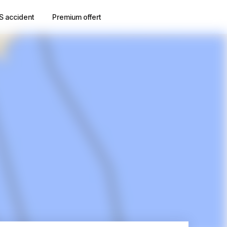
S accident
Premium offert