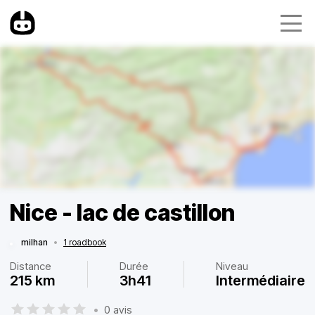
Nice - lac de castillon
milhan
•
1 roadbook
Distance
Durée
Niveau
215 km
3h41
Intermédiaire
•
0 avis