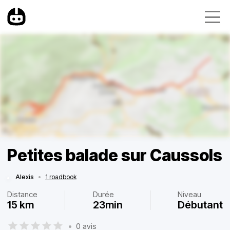
Petites balade sur Caussols
Alexis
•
1 roadbook
Distance
Durée
Niveau
15 km
23min
Débutant
•
0 avis