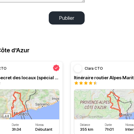
Publier
ôte d'Azur
 CTO
Clara CTO
Itinéraire secret des locaux (spécial Alpes Maritimes)
Durée
Niveau
Distance
Durée
Niveau
3h34
Débutant
355 km
7h01
Inte