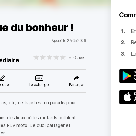
Comm
ue du bonheur !
E
Ajouté le 27/05/2026
Re
La
•
0 avis
édiaire
liquer
Télécharger
Partager
s, etc, ce trajet est un paradis pour
s des lieux où les motards pullulent.
des RDV moto. De quoi partager et
er.