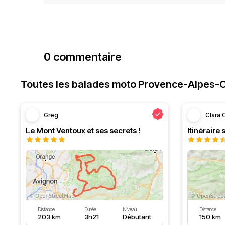
0 commentaire
Toutes les balades moto Provence-Alpes-C
Greg
Clara
Le Mont Ventoux et ses secrets !
Distance
Durée
Niveau
Distance
203 km
3h21
Débutant
150 km