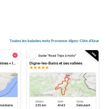
Toutes les balades moto Provence-Alpes-Côte d'Azur
Guide "Road Trips à moto"
Itinéraire routier Alpes Maritimes « la classique »
Digne-les-Bains et ses vallées
Distance
Durée
Niveau
rmédiaire
235 km
4h43
Débutant