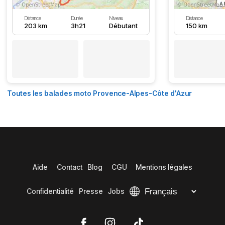
Distance
Durée
Niveau
Distance
203 km
3h21
Débutant
150 km
Toutes les balades moto Provence-Alpes-Côte d'Azur
Aide
Contact
Blog
CGU
Mentions légales
Confidentialité
Presse
Jobs