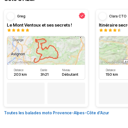
Greg
Clara CTO
Le Mont Ventoux et ses secrets !
Distance
Durée
Niveau
Distance
203 km
3h21
Débutant
150 km
Toutes les balades moto Provence-Alpes-Côte d'Azur