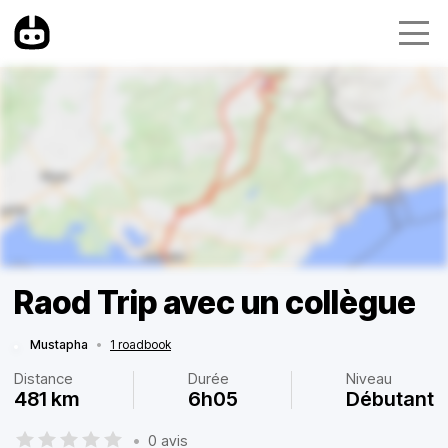
Raod Trip avec un collègue
Mustapha
•
1 roadbook
Distance
Durée
Niveau
481 km
6h05
Débutant
•
0 avis