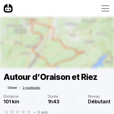
Autour d’Oraison et Riez
Olivier
•
2 roadbooks
Distance
Durée
Niveau
101 km
1h43
Débutant
•
0 avis