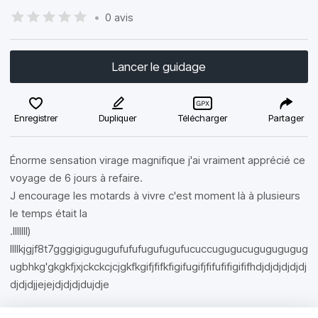
•
0 avis
Lancer le guidage
Enregistrer
Dupliquer
Télécharger
Partager
Énorme sensation virage magnifique j'ai vraiment apprécié ce
voyage de 6 jours à refaire.
J encourage les motards à vivre c'est moment là à plusieurs
le temps était la
.lllllll)
llllkjgjf8t7gggigigugugufufufugufugufucuccugugucugugugugug
ugbhkg'gkgkfjxjckckcjcjgkfkgifjfifkfigifugifjfifufifigififhdjdjdjdjdjdj
djdjdjjejejdjdjdjdujdje