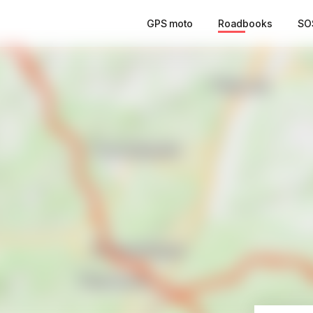
GPS moto
Roadbooks
SO