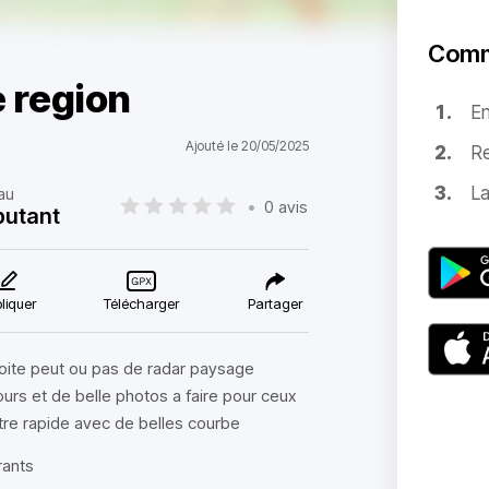
Comm
e region
E
Ajouté le 20/05/2025
Re
La
au
•
0 avis
butant
liquer
Télécharger
Partager
roite peut ou pas de radar paysage
urs et de belle photos a faire pour ceux
être rapide avec de belles courbe
rants