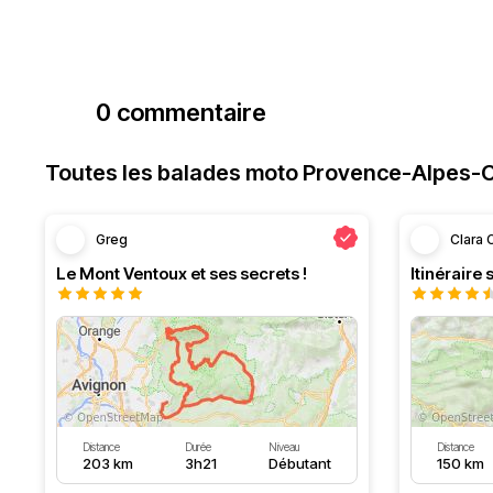
0 commentaire
Toutes les balades moto Provence-Alpes-C
Greg
Clara
Le Mont Ventoux et ses secrets !
Distance
Durée
Niveau
Distance
203 km
3h21
Débutant
150 km