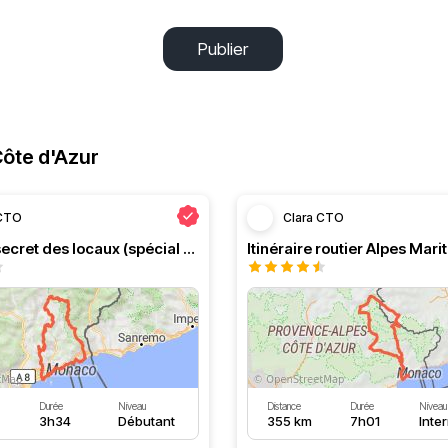
Publier
ôte d'Azur
 CTO
Clara CTO
Itinéraire secret des locaux (spécial Alpes Maritimes)
Durée
Niveau
Distance
Durée
Niveau
3h34
Débutant
355 km
7h01
Inte