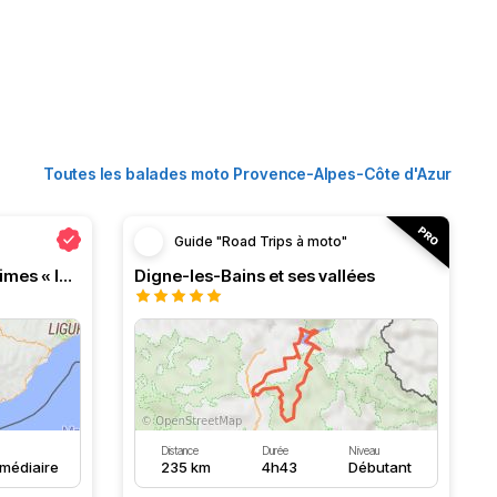
Toutes les balades moto Provence-Alpes-Côte d'Azur
Guide "Road Trips à moto"
Itinéraire routier Alpes Maritimes « la classique »
Digne-les-Bains et ses vallées
Distance
Durée
Niveau
rmédiaire
235 km
4h43
Débutant