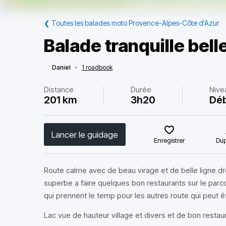
❮
Toutes les balades moto Provence-Alpes-Côte d'Azur
Balade tranquille bell
Daniel
•
1 roadbook
Distance
Durée
Nive
201 km
3h20
Dé
Lancer le guidage
Enregistrer
Dup
Route calme avec de beau virage et de belle ligne d
superbe a faire quelques bon restaurants sur le parco
qui prennent le temp pour les autres route qui peut 
Lac vue de hauteur village et divers et de bon restau