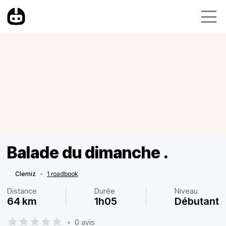
Balade du dimanche .
Clemiz
•
1 roadbook
Distance
Durée
Niveau
64 km
1h05
Débutant
•
0 avis