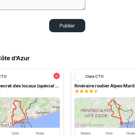
Publier
ôte d'Azur
 CTO
Clara CTO
Itinéraire secret des locaux (spécial Alpes Maritimes)
Durée
Niveau
Distance
Durée
Niveau