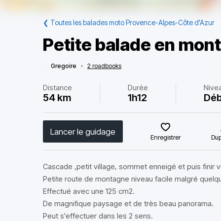
❮
Toutes les balades moto Provence-Alpes-Côte d'Azur
Petite balade en mon
Gregoire
•
2 roadbooks
Distance
Durée
Nive
54 km
1h12
Déb
Lancer le guidage
Enregistrer
Dup
Cascade ,petit village, sommet enneigé et puis finir v
Petite route de montagne niveau facile malgré quelqu
Effectué avec une 125 cm2.
De magnifique paysage et de très beau panorama.
Peut s'effectuer dans les 2 sens.