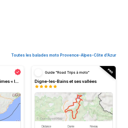
Toutes les balades moto Provence-Alpes-Côte d'Azur
Guide "Road Trips à moto"
Itinéraire routier Alpes Maritimes « la classique »
Digne-les-Bains et ses vallées
Distance
Durée
Niveau