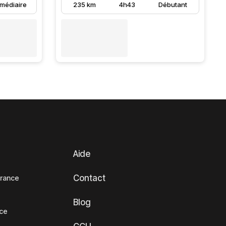
rmédiaire
235 km
4h43
Débutant
Aide
Contact
France
Blog
nce