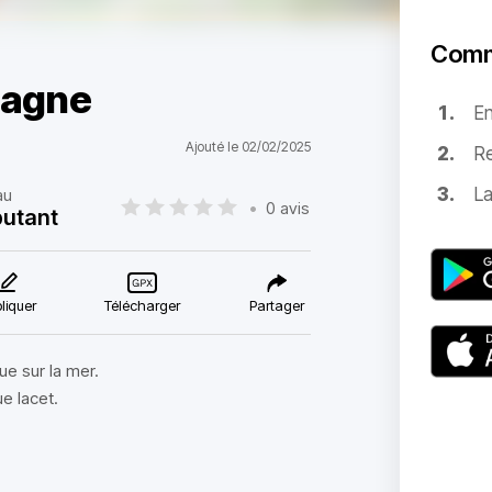
Comm
tagne
E
Ajouté le 02/02/2025
Re
La
au
•
0 avis
utant
liquer
Télécharger
Partager
ue sur la mer.
e lacet.