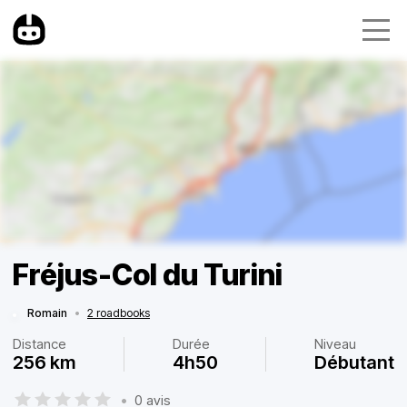
Fréjus-Col du Turini
Romain
•
2 roadbooks
Distance
Durée
Niveau
256 km
4h50
Débutant
•
0 avis