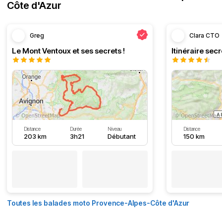
Côte d'Azur
Greg
Clara CTO
Le Mont Ventoux et ses secrets !
Distance
Durée
Niveau
Distance
203 km
3h21
Débutant
150 km
Toutes les balades moto Provence-Alpes-Côte d'Azur