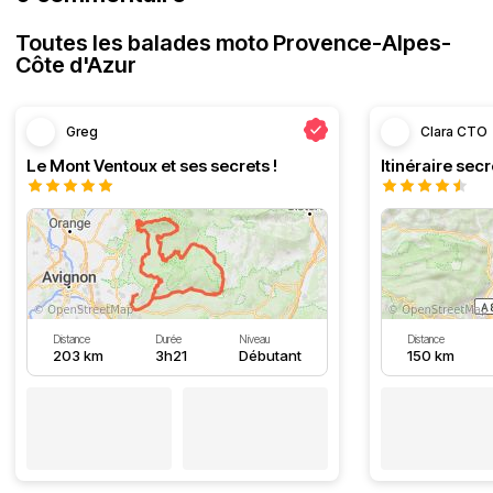
Toutes les balades moto Provence-Alpes-
Côte d'Azur
Greg
Clara CTO
Le Mont Ventoux et ses secrets !
Distance
Durée
Niveau
Distance
203 km
3h21
Débutant
150 km