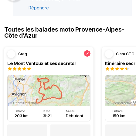
Répondre
Toutes les balades moto Provence-Alpes-
Côte d'Azur
Greg
Clara CTO
Le Mont Ventoux et ses secrets !
Distance
Durée
Niveau
Distance
203 km
3h21
Débutant
150 km