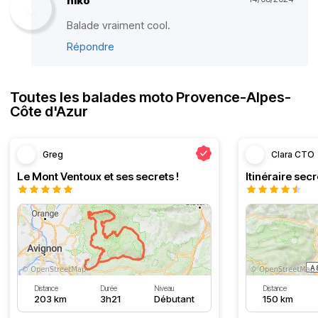
niko
Balade vraiment cool.
Répondre
Toutes les balades moto Provence-Alpes-
Côte d'Azur
Greg
Clara CTO
Le Mont Ventoux et ses secrets !
Distance
Durée
Niveau
Distance
203 km
3h21
Débutant
150 km