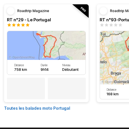
Roadtrip Magazine
Roadtrip M
RT n°29 - Le Portugal
RT n°93-Portu
Distance
Durée
Niveau
758 km
9h14
Débutant
Distance
168 km
Toutes les balades moto Portugal