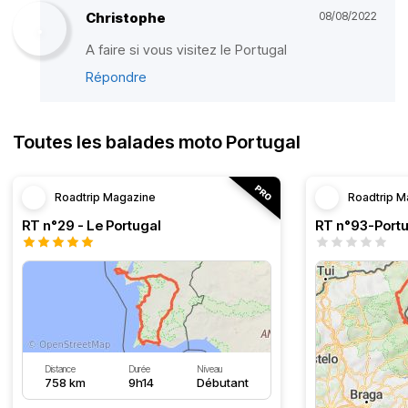
Christophe
08/08/2022
A faire si vous visitez le Portugal
Répondre
Toutes les balades moto Portugal
Roadtrip Magazine
Roadtrip M
RT n°29 - Le Portugal
RT n°93-Portu
Distance
Durée
Niveau
758 km
9h14
Débutant