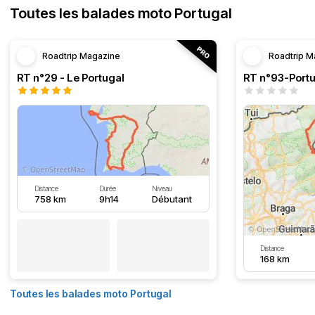
Toutes les balades moto Portugal
Roadtrip Magazine
Roadtrip M
RT n°29 - Le Portugal
RT n°93-Portu
Distance
Durée
Niveau
758 km
9h14
Débutant
Distance
168 km
Toutes les balades moto Portugal