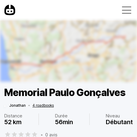
Memorial Paulo Gonçalves
Jonathan
•
4 roadbooks
Distance
Durée
Niveau
52 km
56min
Débutant
•
0 avis