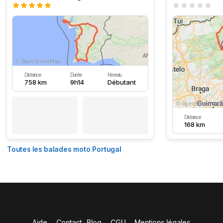
Distance
Durée
Niveau
758 km
9h14
Débutant
Distance
168 km
Toutes les balades moto Portugal
Aide
Contact
Blog
CGU
Mentions légales