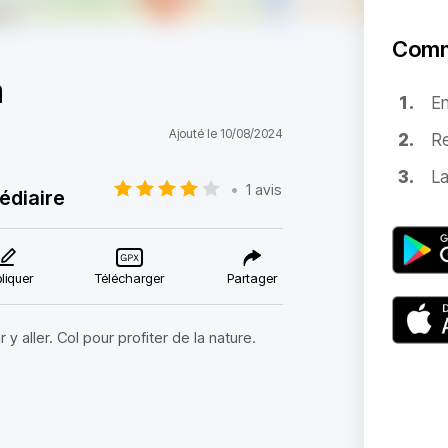
Comm
m
E
Ajouté le 10/08/2024
Re
La
•
1 avis
édiaire
liquer
Télécharger
Partager
 y aller. Col pour profiter de la nature.
.