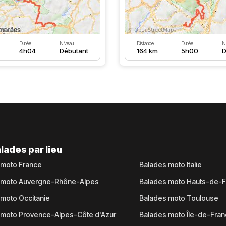
Durée
Niveau
Distance
Durée
N
4h04
Débutant
164 km
5h00
D
lades par lieu
 moto France
Balades moto Italie
 moto Auvergne-Rhône-Alpes
Balades moto Hauts-de-
moto Occitanie
Balades moto Toulouse
 moto Provence-Alpes-Côte d'Azur
Balades moto Île-de-Fra