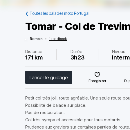
❮
Toutes les balades moto Portugal
Tomar - Col de Trevi
Romain
•
1 roadbook
Distance
Durée
Niveau
171 km
3h23
Interm
Lancer le guidage
Enregistrer
Dup
Petit col très joli, route agréable. Une seule route pour
Possibilité de balade sur place.
Pas de restauration.
Col très sympa et accessible pour tous motards.
Prudence aux graviers sur certaines parties de route