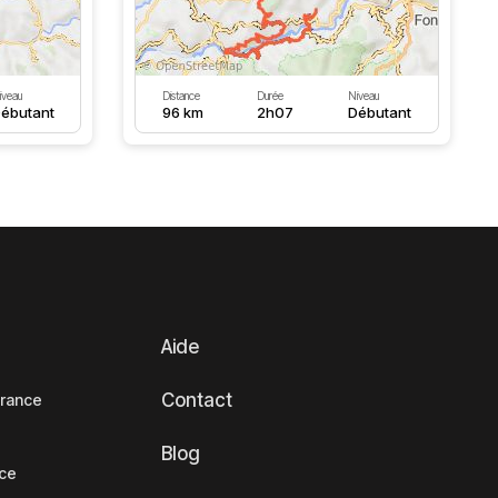
iveau
Distance
Durée
Niveau
ébutant
96 km
2h07
Débutant
Aide
Contact
France
Blog
nce