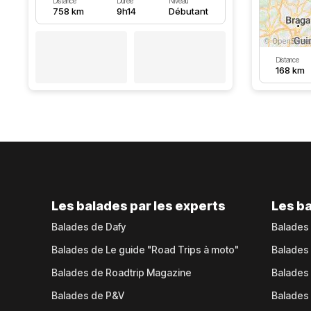
Distance
Durée
Niveau
758 km
9h14
Débutant
Distance
168 km
Les balades par les experts
Les ba
Balades de Dafy
Balades
Balades de Le guide "Road Trips à moto"
Balades
Balades de Roadtrip Magazine
Balades 
Balades de P&V
Balades