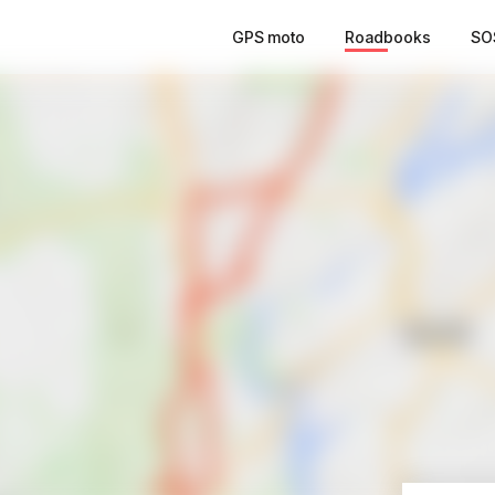
GPS moto
Roadbooks
SO