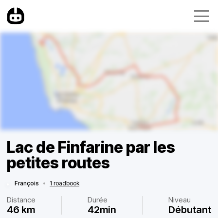
Lac de Finfarine par les
petites routes
François
•
1 roadbook
Distance
Durée
Niveau
46 km
42min
Débutant