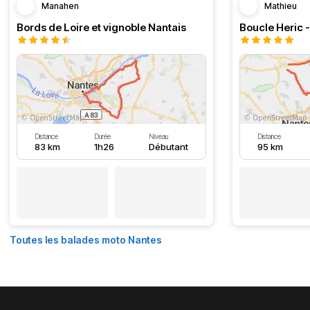
Manahen
Mathieu
Bords de Loire et vignoble Nantais
Boucle Heric 
Distance
Durée
Niveau
Distance
83 km
1h26
Débutant
95 km
Toutes les balades moto Nantes