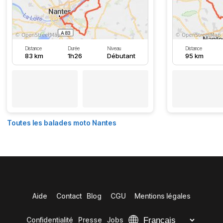
Distance
Durée
Niveau
Distance
83 km
1h26
Débutant
95 km
Toutes les balades moto Nantes
Aide
Contact
Blog
CGU
Mentions légales
Confidentialité
Presse
Jobs