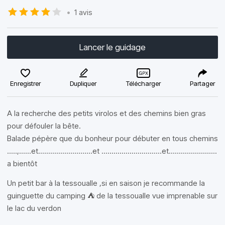
•
1 avis
Lancer le guidage
Enregistrer
Dupliquer
Télécharger
Partager
A la recherche des petits virolos et des chemins bien gras
pour défouler la bête.
Balade pépère que du bonheur pour débuter en tous chemins
.....,......et...........................et ..............................et........................
a bientôt
Un petit bar à la tessoualle ,si en saison je recommande la
guinguette du camping ⛺️ de la tessoualle vue imprenable sur
le lac du verdon