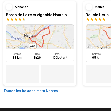
Manahen
Mathieu
Bords de Loire et vignoble Nantais
Boucle Heric 
Distance
Durée
Niveau
Distance
83 km
1h26
Débutant
95 km
Toutes les balades moto Nantes