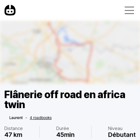
Flânerie off road en africa
twin
Laurent
•
4 roadbooks
Distance
Durée
Niveau
47 km
45min
Débutant