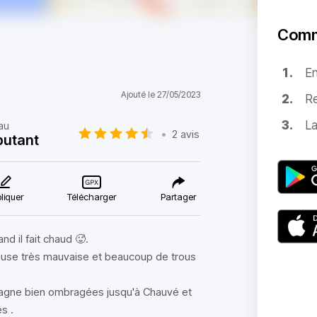
Comm
E
Ajouté le 27/05/2023
Re
La
au
•
2 avis
butant
liquer
Télécharger
Partager
nd il fait chaud 🥵.
écluse très mauvaise et beaucoup de trous
pagne bien ombragées jusqu'à Chauvé et
s .