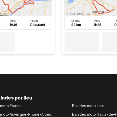
Durée
Niveau
Distance
Durée
Ni
1h36
Débutant
84 km
1h28
D
lades par lieu
 moto France
Balades moto Italie
 moto Auvergne-Rhône-Alpes
Balades moto Hauts-de-