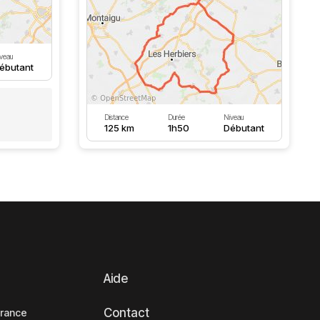
veau
ébutant
Distance
Durée
Niveau
125 km
1h50
Débutant
Aide
Contact
France