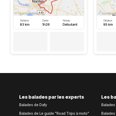
Distance
Durée
Niveau
Distance
83 km
1h26
Débutant
95 km
Les balades par les experts
Les ba
Balades de Dafy
Balades
Balades de Le guide "Road Trips à moto"
Balades