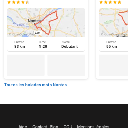
Distance
Durée
Niveau
Distance
83 km
1h26
Débutant
95 km
Toutes les balades moto Nantes
Aide
Contact
Blog
CGU
Mentions légales