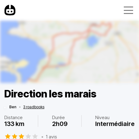
Direction les marais
Ben
•
3 roadbooks
Distance
Durée
Niveau
133 km
2h09
Intermédiaire
•
1 avis