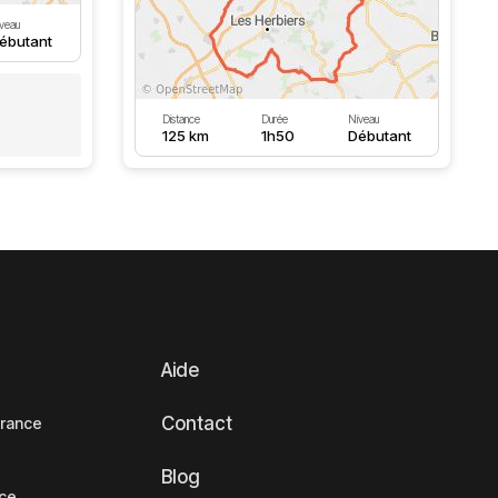
veau
ébutant
Distance
Durée
Niveau
125 km
1h50
Débutant
Aide
Contact
France
Blog
nce