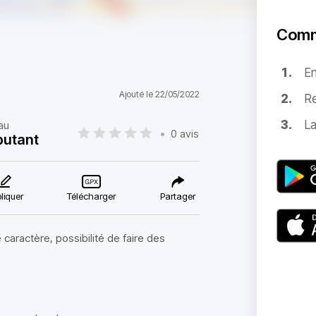
Comm
E
Ajouté le 22/05/2022
Re
La
au
•
0 avis
utant
liquer
Télécharger
Partager
 caractère, possibilité de faire des