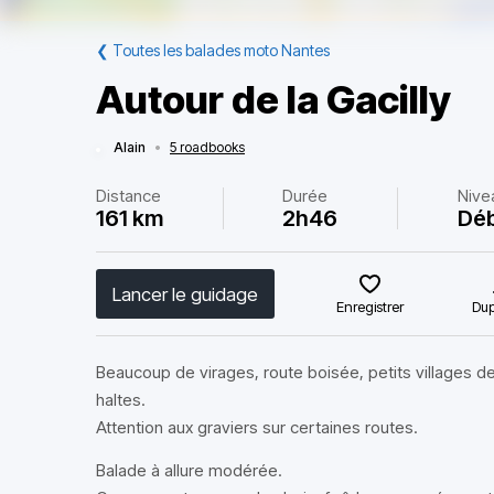
❮
Toutes les balades moto Nantes
Autour de la Gacilly
Alain
•
5 roadbooks
Distance
Durée
Nive
161 km
2h46
Déb
Lancer le guidage
Enregistrer
Dup
Beaucoup de virages, route boisée, petits villages de
haltes.
Attention aux graviers sur certaines routes.
Balade à allure modérée.