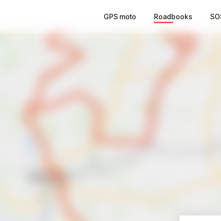
GPS moto
Roadbooks
SO