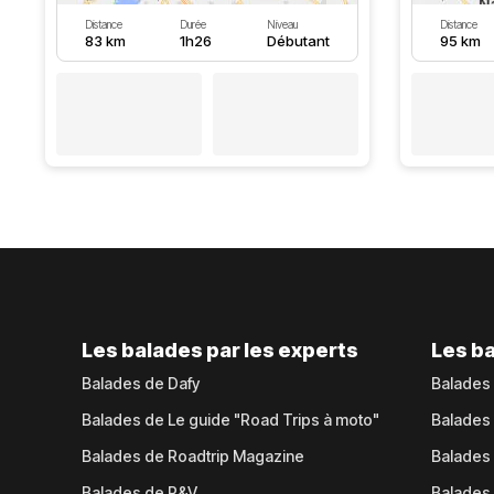
Distance
Durée
Niveau
Distance
83 km
1h26
Débutant
95 km
Les balades par les experts
Les ba
Balades de Dafy
Balades
Balades de Le guide "Road Trips à moto"
Balades
Balades de Roadtrip Magazine
Balades 
Balades de P&V
Balades