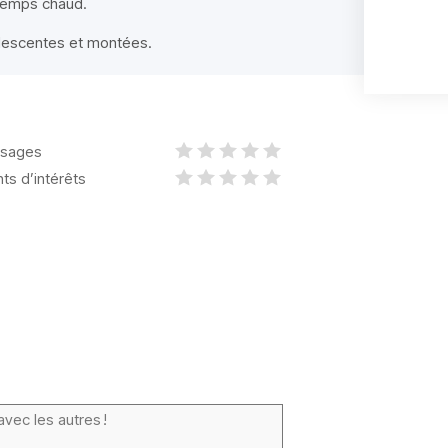
 temps chaud.
s descentes et montées.
sages
nts d’intérêts