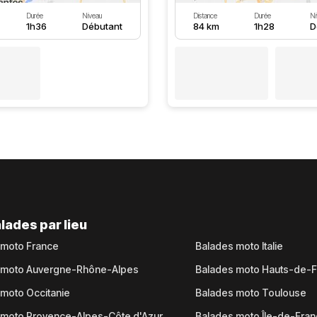
Durée
Niveau
Distance
Durée
Ni
1h36
Débutant
84 km
1h28
D
lades par lieu
 moto France
Balades moto Italie
 moto Auvergne-Rhône-Alpes
Balades moto Hauts-de-
moto Occitanie
Balades moto Toulouse
 moto Provence-Alpes-Côte d'Azur
Balades moto Île-de-Fra