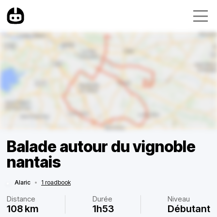
Balade autour du vignoble
nantais
Alaric
•
1 roadbook
Distance
Durée
Niveau
108 km
1h53
Débutant