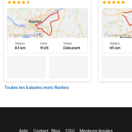
Distance
Durée
Niveau
Distance
83 km
1h26
Débutant
95 km
Toutes les balades moto Nantes
Aide
Contact
Blog
CGU
Mentions légales