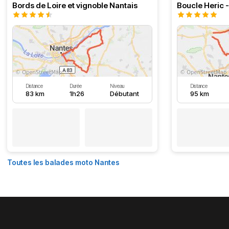
Bords de Loire et vignoble Nantais
Boucle Heric 
Distance
Durée
Niveau
Distance
83 km
1h26
Débutant
95 km
Toutes les balades moto Nantes