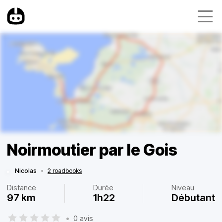
Noirmoutier par le Gois
Nicolas
•
2 roadbooks
Distance
Durée
Niveau
97 km
1h22
Débutant
•
0 avis