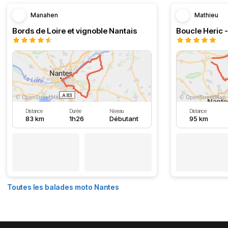
Manahen
Mathieu
Bords de Loire et vignoble Nantais
Boucle Heric 
Distance
Durée
Niveau
Distance
83 km
1h26
Débutant
95 km
Toutes les balades moto Nantes