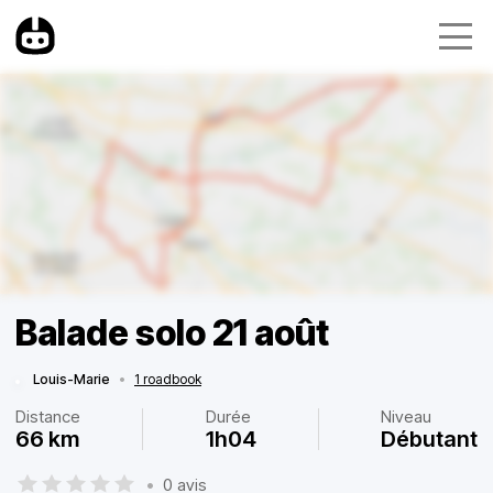
Balade solo 21 août
Louis-Marie
•
1 roadbook
Distance
Durée
Niveau
66 km
1h04
Débutant
•
0 avis