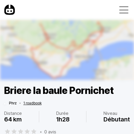
Briere la baule Pornichet
Phrz
•
1 roadbook
Distance
Durée
Niveau
64 km
1h28
Débutant
•
0 avis