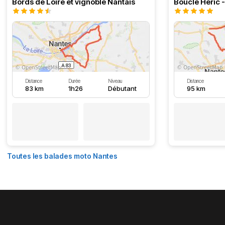
Bords de Loire et vignoble Nantais
Boucle Heric 
Distance
Durée
Niveau
Distance
83 km
1h26
Débutant
95 km
Toutes les balades moto Nantes