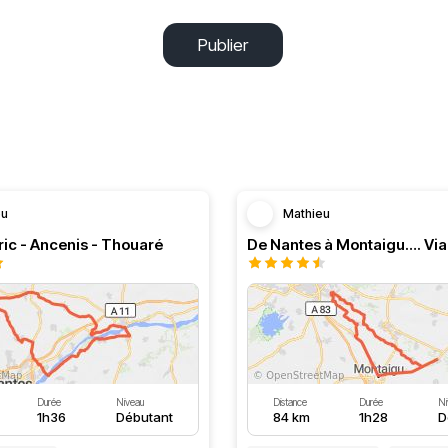
Publier
eu
Mathieu
ic - Ancenis - Thouaré
Durée
Niveau
Distance
Durée
Ni
1h36
Débutant
84 km
1h28
D