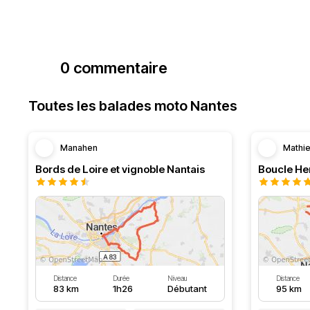
0 commentaire
Toutes les balades moto Nantes
Manahen
Mathi
Bords de Loire et vignoble Nantais
Boucle Her
Distance
Durée
Niveau
Distance
83 km
1h26
Débutant
95 km