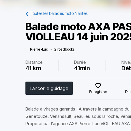
❮
Toutes les balades moto Nantes
Balade moto AXA PAS
VIOLLEAU 14 juin 202
Pierre-Luc
•
2 roadbooks
Distance
Durée
Nive
41 km
41min
Dé
Lancer le guidage
Enregistrer
Dup
Balade à virages garantis ! A travers la campagne du Po
Genetouze, Venansault, Beaulieu sous la roche, Venans
Proposé par l’agence AXA Pierre-Luc VIOLLEAU AXA