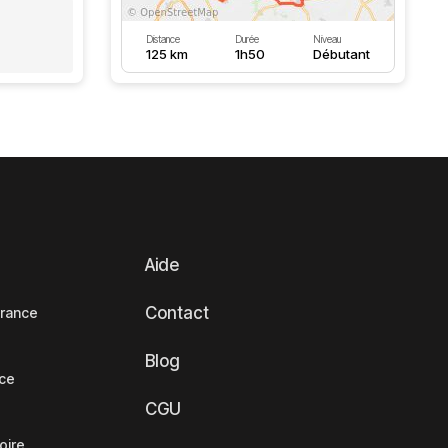
Distance
Durée
Niveau
125 km
1h50
Débutant
Aide
Contact
France
Blog
nce
CGU
oire