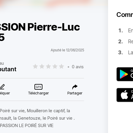
Comm
SION Pierre-Luc
E
5
Re
Ajouté le 12/06/2025
La
au
•
0 avis
butant
liquer
Télécharger
Partager
iré sur vie, Mouilleron le captif, la
ault, la Genetouze, le Poiré sur vie .
 PASSION LE POIRÉ SUR VIE