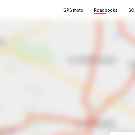
GPS moto
Roadbooks
SO