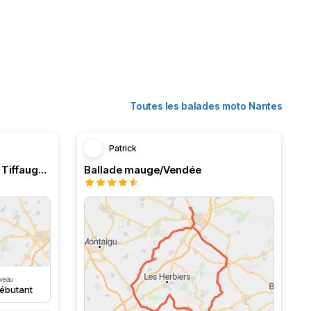
Toutes les balades moto Nantes
Patrick
De Nantes à Montaigu…. Via Tiffauge :)
Ballade mauge/Vendée
veau
ébutant