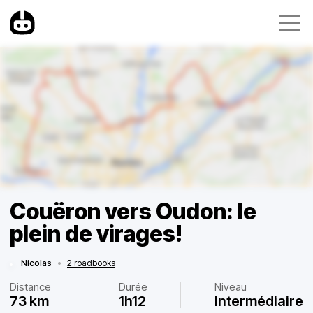
Couëron vers Oudon: le
plein de virages!
Nicolas
•
2 roadbooks
Distance
Durée
Niveau
73 km
1h12
Intermédiaire