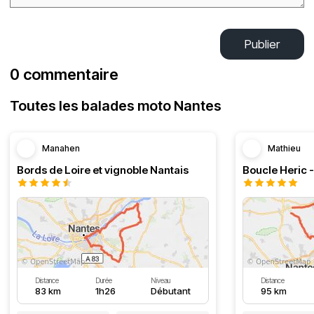
Publier
0 commentaire
Toutes les balades moto Nantes
Manahen
Mathieu
Bords de Loire et vignoble Nantais
Boucle Heric 
Distance
Durée
Niveau
Distance
83 km
1h26
Débutant
95 km