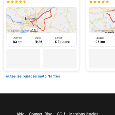
Distance
Durée
Niveau
Distance
83 km
1h26
Débutant
95 km
Toutes les balades moto Nantes
Aide
Contact
Blog
CGU
Mentions légales