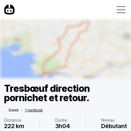
Tresbœuf direction
pornichet et retour.
David
•
1 roadbook
Distance
Durée
Niveau
222 km
3h04
Débutant