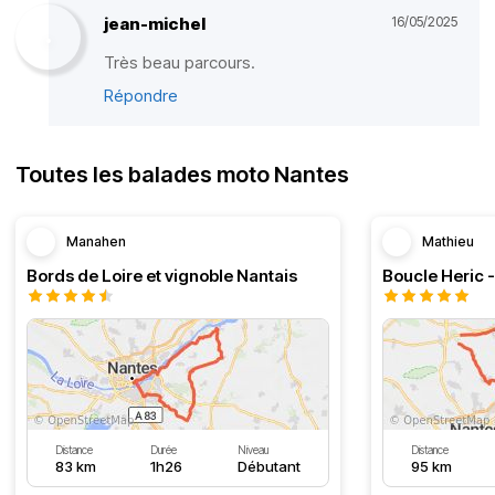
jean-michel
16/05/2025
Très beau parcours.
Répondre
Toutes les balades moto Nantes
Manahen
Mathieu
Bords de Loire et vignoble Nantais
Boucle Heric 
Distance
Durée
Niveau
Distance
83 km
1h26
Débutant
95 km