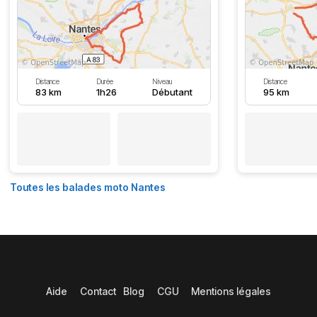
Distance
Durée
Niveau
Distance
83 km
1h26
Débutant
95 km
Toutes les balades moto Nantes
Aide
Contact
Blog
CGU
Mentions légales