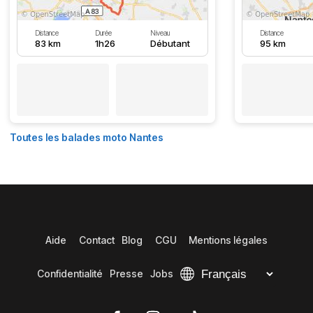
Distance
Durée
Niveau
Distance
83 km
1h26
Débutant
95 km
Toutes les balades moto Nantes
Aide
Contact
Blog
CGU
Mentions légales
Confidentialité
Presse
Jobs