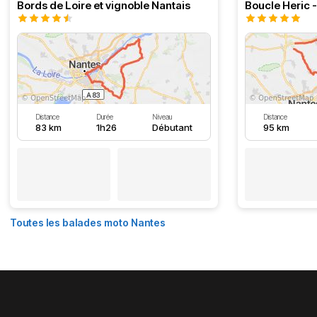
Bords de Loire et vignoble Nantais
Boucle Heric 
Distance
Durée
Niveau
Distance
83 km
1h26
Débutant
95 km
Toutes les balades moto Nantes