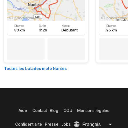
Distance
Durée
Niveau
Distance
83 km
1h26
Débutant
95 km
Toutes les balades moto Nantes
Aide
Contact
Blog
CGU
Mentions légales
Confidentialité
Presse
Jobs