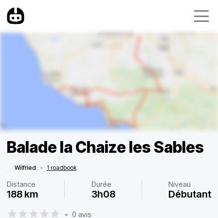
Balade la Chaize les Sables
Wilfried
•
1 roadbook
Distance
Durée
Niveau
188 km
3h08
Débutant
•
0 avis