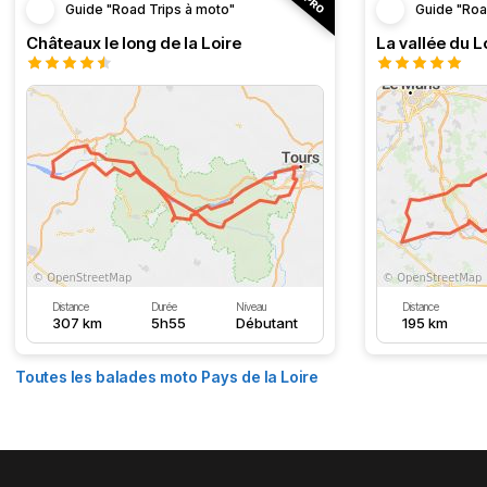
Guide "Road Trips à moto"
Guide "Roa
Châteaux le long de la Loire
La vallée du L
Distance
Durée
Niveau
Distance
307 km
5h55
Débutant
195 km
Toutes les balades moto Pays de la Loire