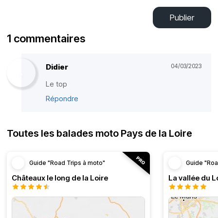
Publier
1 commentaires
Didier
04/03/2023
Le top
Répondre
Toutes les balades moto Pays de la Loire
Guide "Road Trips à moto"
Guide "Roa
Châteaux le long de la Loire
La vallée du L