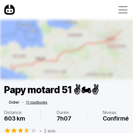
Papy motard 51 ✌️🏍️✌️
Didier
•
11 roadbooks
Distance
Durée
Niveau
603 km
7h07
Confirmé
•
2 avis