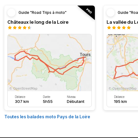
Guide "Road Trips à moto"
Guide "Roa
Châteaux le long de la Loire
La vallée du L
Distance
Durée
Niveau
Distance
307 km
5h55
Débutant
195 km
Toutes les balades moto Pays de la Loire