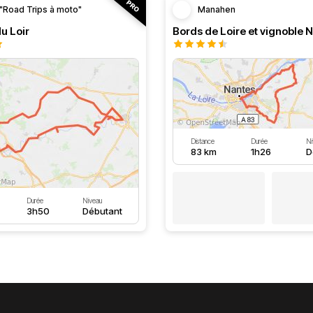
"Road Trips à moto"
Manahen
du Loir
Bords de Loire et vignoble 
Distance
Durée
Ni
83 km
1h26
D
Durée
Niveau
3h50
Débutant