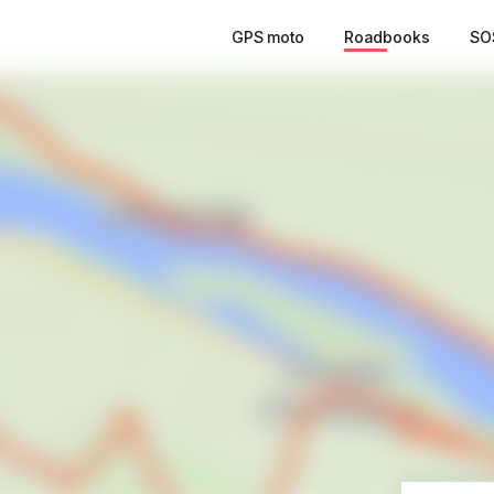
GPS moto
Roadbooks
SO