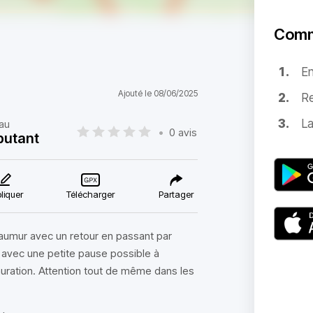
Comm
E
Ajouté le 08/06/2025
Re
La
au
•
0 avis
butant
liquer
Télécharger
Partager
Saumur avec un retour en passant par
e avec une petite pause possible à
auration. Attention tout de même dans les