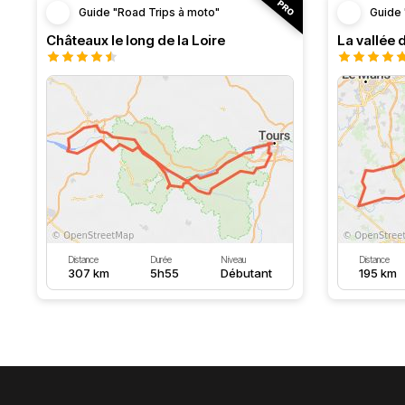
Guide "Road Trips à moto"
Guide 
Châteaux le long de la Loire
La vallée 
Distance
Durée
Niveau
Distance
307 km
5h55
Débutant
195 km