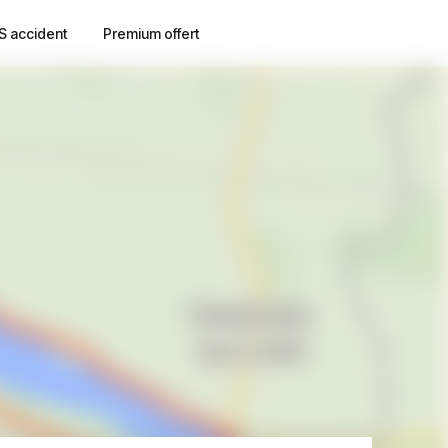
S accident
Premium offert