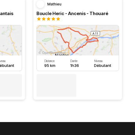
Mathieu
Nantais
Boucle Heric - Ancenis - Thouaré
veau
Distance
Durée
Niveau
ébutant
95 km
1h36
Débutant