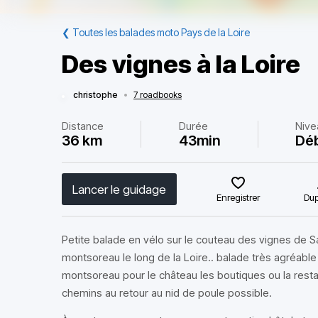
❮
Toutes les balades moto Pays de la Loire
Des vignes à la Loire
christophe
•
7 roadbooks
Distance
Durée
Nive
36 km
43min
Dé
Lancer le guidage
Enregistrer
Dup
Petite balade en vélo sur le couteau des vignes de 
montsoreau le long de la Loire.. balade très agréabl
montsoreau pour le château les boutiques ou la rest
chemins au retour au nid de poule possible.