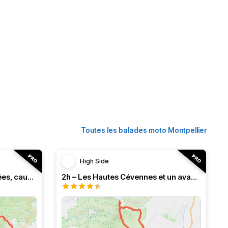
Toutes les balades moto Montpellier
High Side
3h – Virée intense entre vallées, causses et monts (HSRF24)
2h – Les Hautes Cévennes et un avant-goût d'Ardèche (HSRF24)