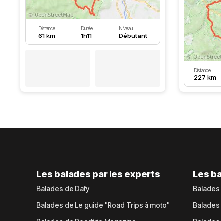
Distance
Durée
Niveau
61 km
1h11
Débutant
Distance
227 km
Les balades par les experts
Les ba
Balades de Dafy
Balades
Balades de Le guide "Road Trips à moto"
Balades