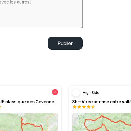
Publier
High Side
Le PRESQUE classique des Cévennes par Greg