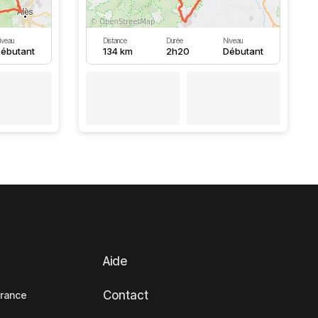
iveau
Distance
Durée
Niveau
ébutant
134 km
2h20
Débutant
Aide
Contact
France