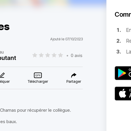
Comm
les
E
Ajouté le 07/10/2023
Re
La
au
•
0 avis
butant
liquer
Télécharger
Partager
 Chamas pour récupérer le collègue.
des baux.