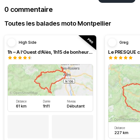
0 commentaire
Toutes les balades moto Montpellier
High Side
Greg
1h – A l’Ouest d’Alès, 1h15 de bonheur (HSRF23)
Distance
Durée
Niveau
61 km
1h11
Débutant
Distance
227 km