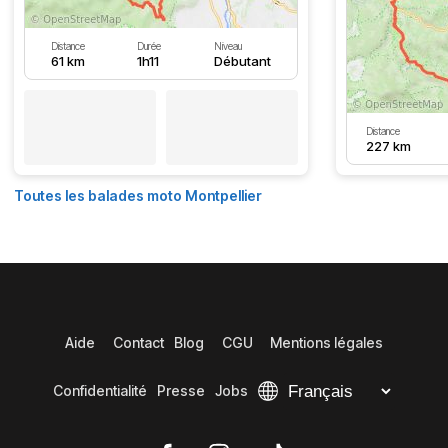
Distance
Durée
Niveau
61 km
1h11
Débutant
Distance
227 km
Toutes les balades moto Montpellier
Aide
Contact
Blog
CGU
Mentions légales
Confidentialité
Presse
Jobs